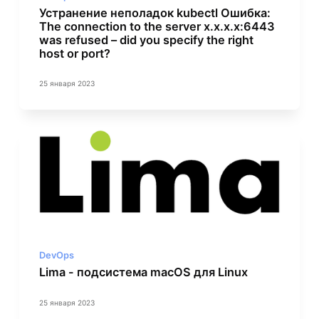
Устранение неполадок kubectl Ошибка:
The connection to the server x.x.x.x:6443
was refused – did you specify the right
host or port?
25 января 2023
DevOps
Lima - подсистема macOS для Linux
25 января 2023