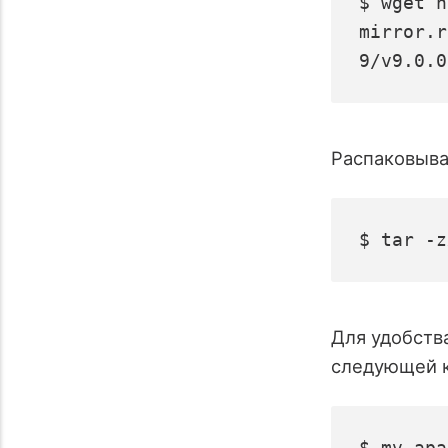
$ wget h
mirror.r
9/v9.0.0
Распаковыва
$ tar -z
Для удобств
следующей 
$ mv apa