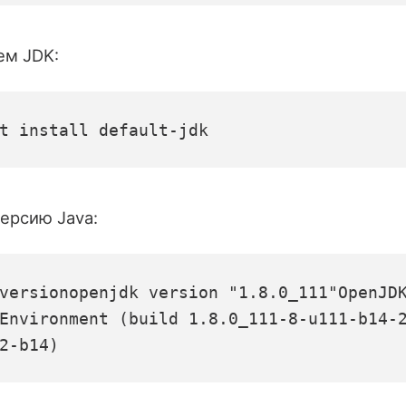
ем JDK:
t install default-jdk
ерсию Java:
version
openjdk version "1.8.0_111"
OpenJDK
Environment (build 1.8.0_111-8-u111-b14-
2-b14)