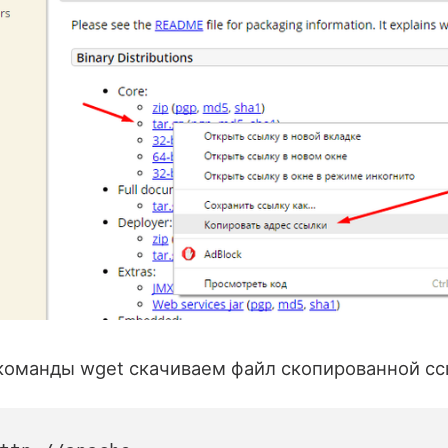
оманды wget скачиваем файл скопированной сс