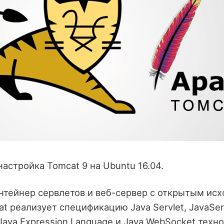
настройка Tomcat 9 на Ubuntu 16.04.
нтейнер сервлетов и веб-сервер с открытым ис
t реализует спецификацию Java Servlet, JavaSer
Java Expression Language и Java WebSocket техно