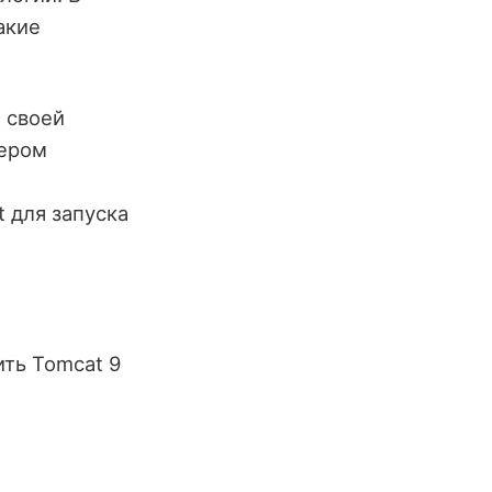
акие
 своей
вером
 для запуска
ить Tomcat 9