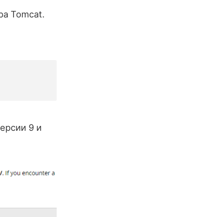
ра Tomcat.
ерсии 9 и