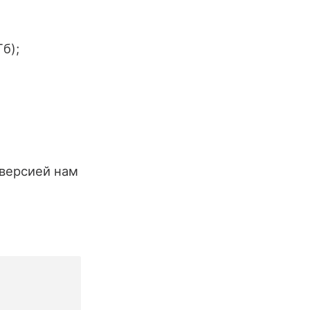
б);
 версией нам