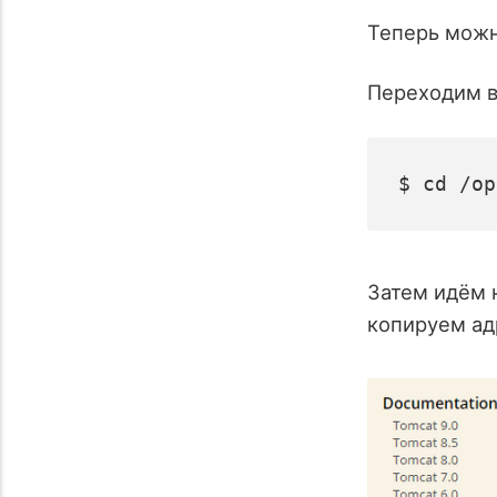
Теперь можн
Переходим в 
$ cd /op
Затем идём 
копируем адр