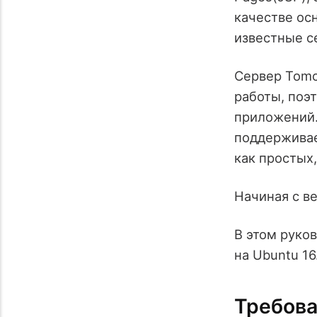
качестве ос
известные се
Сервер Tomc
работы, поэ
приложений.
поддерживае
как простых
Начиная с в
В этом руко
на Ubuntu 16
Требов