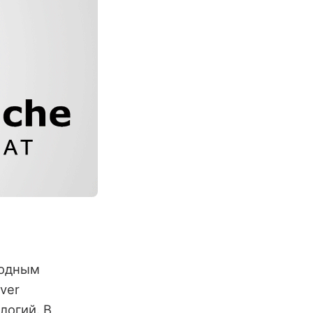
ходным
ver
логий. В