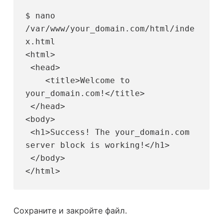
$ nano 
/var/www/your_domain.com/html/inde
x.html
<html>
 <head>
    <title>Welcome to 
your_domain.com!</title>
 </head> 
<body>
 <h1>Success! The your_domain.com 
server block is working!</h1>
 </body> 
</html> 
Сохраните и закройте файл.